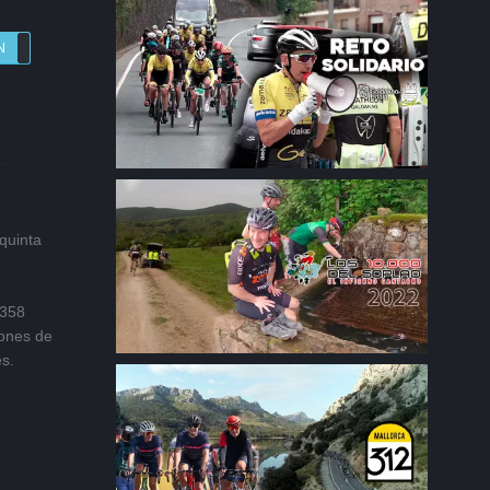
N
OFF
 quinta
 358
ones de
es.