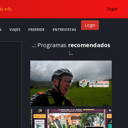
Seguir
s info.
Contactar
Login
N
VIAJES
FREERIDE
ENTREVISTAS
..: Programas
recomendados
:..