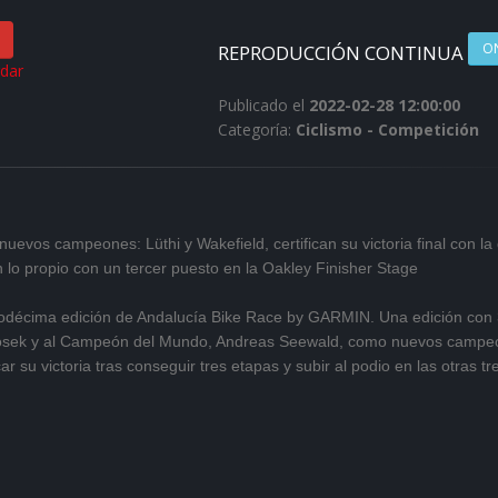
O
REPRODUCCIÓN CONTINUA
rdar
Publicado el
2022-02-28 12:00:00
Categoría:
Ciclismo - Competición
evos campeones: Lüthi y Wakefield, certifican su victoria final con la
lo propio con un tercer puesto en la Oakley Finisher Stage
 duodécima edición de Andalucía Bike Race by GARMIN. Una edición con
Stosek y al Campeón del Mundo, Andreas Seewald, como nuevos campe
car su victoria tras conseguir tres etapas y subir al podio en las otras tr