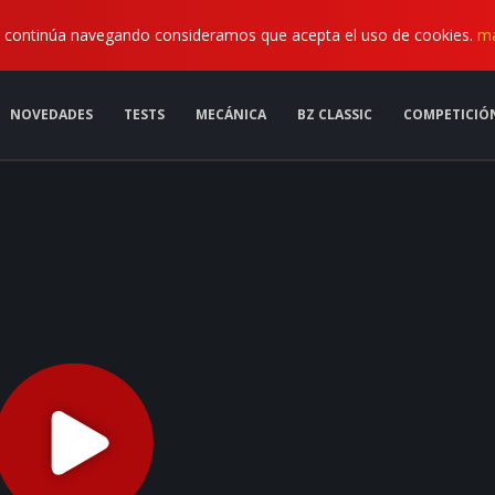
. Si continúa navegando consideramos que acepta el uso de cookies.
má
Anunciarse
NOVEDADES
TESTS
MECÁNICA
BZ CLASSIC
COMPETICIÓ