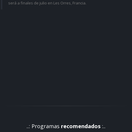
será a finales de julio en Les Orres, Francia.
..: Programas
recomendados
:..