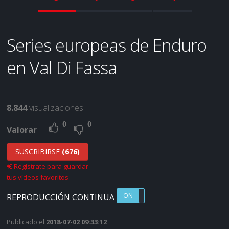
Series europeas de Enduro
en Val Di Fassa
8.844
visualizaciones
0
0
Valorar
SUSCRIBIRSE
(676)
Regístrate para guardar
tus vídeos favoritos
ON
OFF
REPRODUCCIÓN CONTINUA
Publicado el
2018-07-02 09:33:12